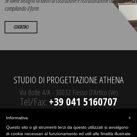
Se avete bisogno di lavori di costruzione e ristrutturazione contatattaci
compilando il form
CONTATTACI
STUDIO DI PROGETTAZIONE ATHENA
Via Botte 4/A - 30032 Fiesso D’Artico (Ve)
Tel/Fax:
+39 041 5160707
email:
info@studioprogettazioneathena.com
Informativa
×
P.iva 02005900275
Questo sito o gli strumenti terzi da questo utilizzati si avvalgono
di cookie necessari al funzionamento ed utili alle finalità illustrate